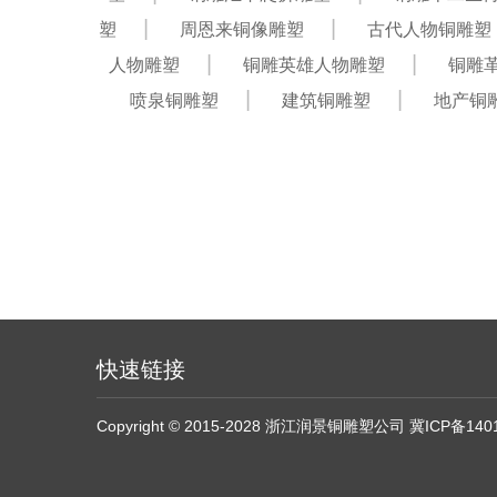
塑
周恩来铜像雕塑
古代人物铜雕塑
人物雕塑
铜雕英雄人物雕塑
铜雕
喷泉铜雕塑
建筑铜雕塑
地产铜
快速链接
Copyright © 2015-2028 浙江润景铜雕塑公司
冀ICP备140