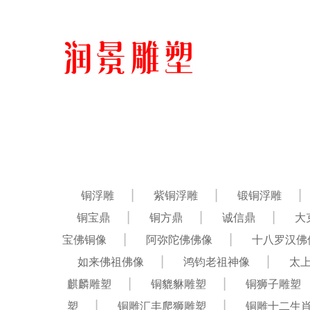
铜浮雕
紫铜浮雕
锻铜浮雕
铜宝鼎
铜方鼎
诚信鼎
大
宝佛铜像
阿弥陀佛佛像
十八罗汉佛
如来佛祖佛像
鸿钧老祖神像
太
麒麟雕塑
铜貔貅雕塑
铜狮子雕塑
塑
铜雕汇丰爬狮雕塑
铜雕十二生