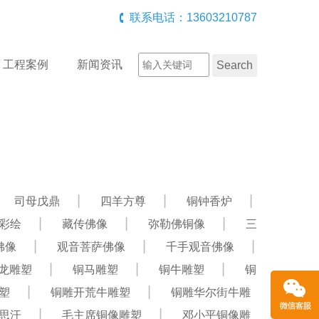
联系电话：13603210787
工程案例
新闻资讯
司母戊鼎
四羊方尊
铜钟香炉
彩绘
藏传佛像
弥勒佛铜像
三
佛像
观音菩萨佛像
千手观音佛像
龙雕塑
铜马雕塑
铜牛雕塑
铜
塑
铜雕开荒牛雕塑
铜雕华尔街牛雕
思汗
毛主席铜像雕塑
邓小平铜像雕