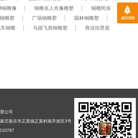
神铜雕像
铜雕名人肖像雕塑
铜雕民俗
铜雕塑
广场铜雕塑
园林铜雕塑
战车铜雕
马踏飞燕铜雕塑
商业街景观
雕塑公司
家庄新乐市正莫镇正莫村南开发区3号
10787