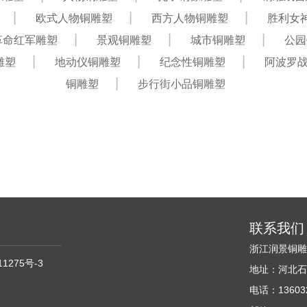
欧式人物铜雕塑
西方人物铜雕塑
胜利女
革命红军雕塑
景观铜雕塑
城市铜雕塑
公园
雕塑
地动仪铜雕塑
纪念性铜雕塑
阿波罗
铜雕塑
步行街小品铜雕塑
联系我们
浙江润景铜
11275号-3
地址：河北石
电话：136032