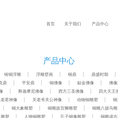
首页
关于我们
产品中心
产品中心
铸铜浮雕
浮雕壁画
铜鼎
鼎盛时期
克鼎
平安鼎
铜佛像
贴金佛像
佛像
像
释迦摩尼佛像
西方三圣佛像
四大天王
上老君神像
关老爷关公神像
动物铜雕塑
铜
铜大象雕塑
铜雕故宫狮雕塑
铜雕八骏马雕
肖雕塑
人物铜雕塑
孔子铜像雕塑
铜雕成吉