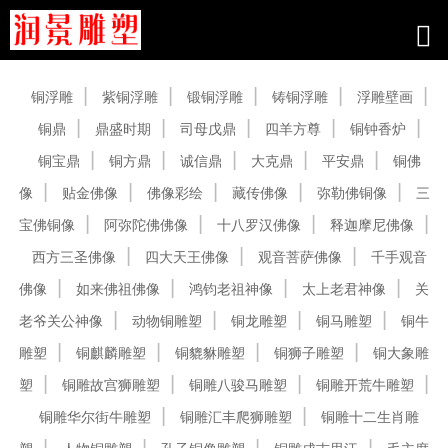
产品中心
铜浮雕
紫铜浮雕
锻铜浮雕
铸铜浮雕
浮雕壁画
铜鼎
鼎盛时期
司母戊鼎
四羊方尊
铜钟香炉
铜宝鼎
铜方鼎
诚信鼎
大克鼎
平安鼎
铜佛
像
贴金佛像
佛像彩绘
藏传佛像
弥勒佛铜像
三
宝佛铜像
阿弥陀佛佛像
十八罗汉佛像
释迦摩尼佛像
西方三圣佛像
四大天王佛像
观音菩萨佛像
千手观音
佛像
如来佛祖佛像
鸿钧老祖神像
太上老君神像
关
老爷关公神像
动物铜雕塑
铜龙雕塑
铜马雕塑
铜牛
雕塑
铜麒麟雕塑
铜貔貅雕塑
铜狮子雕塑
铜大象雕
塑
铜雕故宫狮雕塑
铜雕八骏马雕塑
铜雕开荒牛雕塑
铜雕华尔街牛雕塑
铜雕汇丰爬狮雕塑
铜雕十二生肖雕