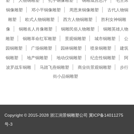
塑
人物铜雕塑
孔子铜像雕塑
铜雕成吉思汗
毛主席
铜像雕塑
邓小平铜像雕塑
周恩来铜像雕塑
古代人物铜
雕塑
欧式人物铜雕塑
西方人物铜雕塑
胜利女神铜雕
像
铜雕名人肖像雕塑
铜雕民俗人物雕塑
铜雕英雄人物
雕塑
铜雕革命红军雕塑
景观铜雕塑
城市铜雕塑
公
园铜雕塑
广场铜雕塑
园林铜雕塑
喷泉铜雕塑
建筑
铜雕塑
地产铜雕塑
地动仪铜雕塑
纪念性铜雕塑
阿
波罗战车铜雕
马踏飞燕铜雕塑
商业街景观铜雕塑
步行
街小品铜雕塑
Copyright © 2015-2028 浙江润景铜雕塑公司
冀ICP备14011275
号-3