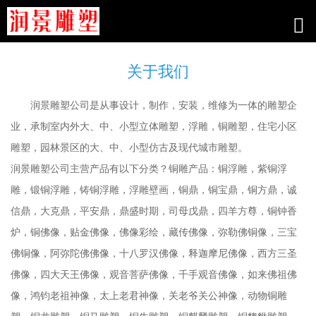
关于我们
润景雕塑公司是从事设计，制作，安装，维修为一体的雕塑企
业，承制室内外大、中、小型立体雕塑，浮雕，铜雕塑，住宅小区
雕塑，园林景区的大、中、小型仿古及现代城市雕塑。
润景雕塑公司主营产品有以下分类？铜雕产品：铜浮雕，紫铜浮
雕，锻铜浮雕，铸铜浮雕，浮雕壁画，铜鼎，铜宝鼎，铜方鼎，诚
信鼎，大克鼎，平安鼎，鼎盛时期，司母戊鼎，四羊方尊，铜钟香
炉，铜佛像，贴金佛像，佛像彩绘，藏传佛像，弥勒佛铜像，三宝
佛铜像，阿弥陀佛佛像，十八罗汉佛像，释迦摩尼佛像，西方三圣
佛像，四大天王佛像，观音菩萨佛像，千手观音佛像，如来佛祖佛
像，鸿钧老祖神像，太上老君神像，关老爷关公神像，动物铜雕