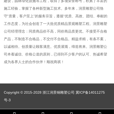
建设，园林绿化设施等工程，取得了多项荣誉称号，积累了丰富的
施工经验，掌握了各种新型施工技术。多年来，润景雕塑公司恪
守“质量，客户至上”的服务宗旨，遵循“优质、高效、团结、奉献的
工作态度，为社会创造了一大批优质精品景观雕塑工程。润景雕塑
公司经理理念：同质商品价不高，同价商品质更优。不接受不合格
产品，不制造不合格品，不交付不合格品。精益求精，有条不紊，
以诚相待。创质量让顾客满意。优质灌溉，缔造将来。润景雕塑公
司本着诚信、价格公道的原则，已得到不少客户的认可、热诚希望
成为各界人士的合作伙伴！顺祝商祺！
Copyright © 2015-2028 浙江润景铜雕塑公司
冀ICP备14011275
号-3