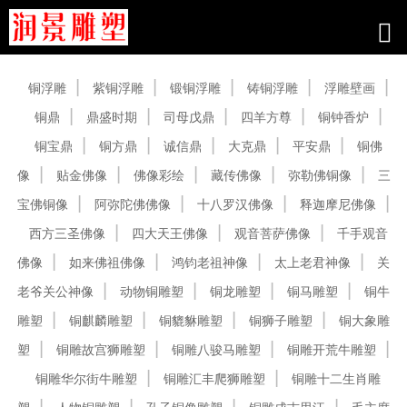
产品中心
铜浮雕
紫铜浮雕
锻铜浮雕
铸铜浮雕
浮雕壁画
铜鼎
鼎盛时期
司母戊鼎
四羊方尊
铜钟香炉
铜宝鼎
铜方鼎
诚信鼎
大克鼎
平安鼎
铜佛
像
贴金佛像
佛像彩绘
藏传佛像
弥勒佛铜像
三
宝佛铜像
阿弥陀佛佛像
十八罗汉佛像
释迦摩尼佛像
西方三圣佛像
四大天王佛像
观音菩萨佛像
千手观音
佛像
如来佛祖佛像
鸿钧老祖神像
太上老君神像
关
老爷关公神像
动物铜雕塑
铜龙雕塑
铜马雕塑
铜牛
雕塑
铜麒麟雕塑
铜貔貅雕塑
铜狮子雕塑
铜大象雕
塑
铜雕故宫狮雕塑
铜雕八骏马雕塑
铜雕开荒牛雕塑
铜雕华尔街牛雕塑
铜雕汇丰爬狮雕塑
铜雕十二生肖雕