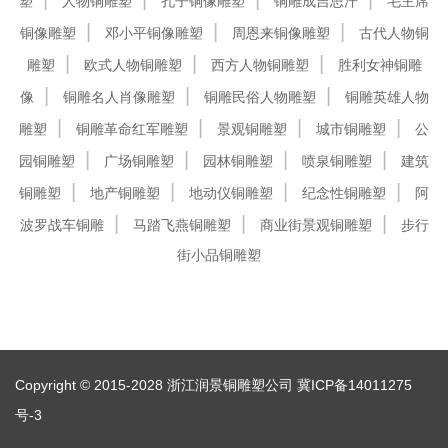
塑
人物铜雕塑
孔子铜像雕塑
铜雕成吉思汗
毛主席
铜像雕塑
邓小平铜像雕塑
周恩来铜像雕塑
古代人物铜
雕塑
欧式人物铜雕塑
西方人物铜雕塑
胜利女神铜雕
像
铜雕名人肖像雕塑
铜雕民俗人物雕塑
铜雕英雄人物
雕塑
铜雕革命红军雕塑
景观铜雕塑
城市铜雕塑
公
园铜雕塑
广场铜雕塑
园林铜雕塑
喷泉铜雕塑
建筑
铜雕塑
地产铜雕塑
地动仪铜雕塑
纪念性铜雕塑
阿
波罗战车铜雕
马踏飞燕铜雕塑
商业街景观铜雕塑
步行
街小品铜雕塑
Copyright © 2015-2028 浙江润景铜雕塑公司
冀ICP备14011275
号-3