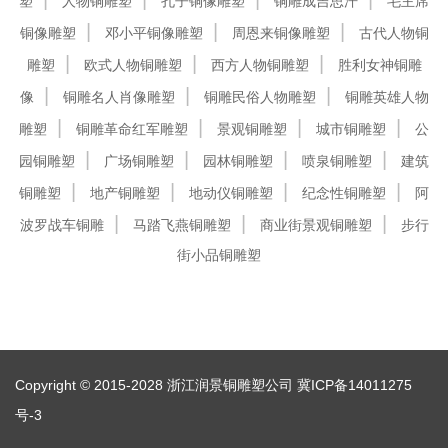
塑
人物铜雕塑
孔子铜像雕塑
铜雕成吉思汗
毛主席
铜像雕塑
邓小平铜像雕塑
周恩来铜像雕塑
古代人物铜
雕塑
欧式人物铜雕塑
西方人物铜雕塑
胜利女神铜雕
像
铜雕名人肖像雕塑
铜雕民俗人物雕塑
铜雕英雄人物
雕塑
铜雕革命红军雕塑
景观铜雕塑
城市铜雕塑
公
园铜雕塑
广场铜雕塑
园林铜雕塑
喷泉铜雕塑
建筑
铜雕塑
地产铜雕塑
地动仪铜雕塑
纪念性铜雕塑
阿
波罗战车铜雕
马踏飞燕铜雕塑
商业街景观铜雕塑
步行
街小品铜雕塑
Copyright © 2015-2028 浙江润景铜雕塑公司
冀ICP备14011275
号-3