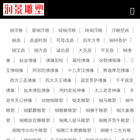
产品中心
铜浮雕
紫铜浮雕
锻铜浮雕
铸铜浮雕
浮雕壁画
铜鼎
鼎盛时期
司母戊鼎
四羊方尊
铜钟香炉
铜宝鼎
铜方鼎
诚信鼎
大克鼎
平安鼎
铜佛
像
贴金佛像
佛像彩绘
藏传佛像
弥勒佛铜像
三
宝佛铜像
阿弥陀佛佛像
十八罗汉佛像
释迦摩尼佛像
西方三圣佛像
四大天王佛像
观音菩萨佛像
千手观音
佛像
如来佛祖佛像
鸿钧老祖神像
太上老君神像
关
老爷关公神像
动物铜雕塑
铜龙雕塑
铜马雕塑
铜牛
雕塑
铜麒麟雕塑
铜貔貅雕塑
铜狮子雕塑
铜大象雕
塑
铜雕故宫狮雕塑
铜雕八骏马雕塑
铜雕开荒牛雕塑
铜雕华尔街牛雕塑
铜雕汇丰爬狮雕塑
铜雕十二生肖雕