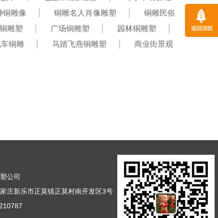
神铜雕像
铜雕名人肖像雕塑
铜雕民俗
铜雕塑
广场铜雕塑
园林铜雕塑
战车铜雕
马踏飞燕铜雕塑
商业街景观
雕塑公司
家庄新乐市正莫镇正莫村南开发区3号
10787