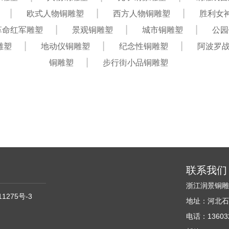
欧式人物铜雕塑
西方人物铜雕塑
胜利女
革命红军雕塑
景观铜雕塑
城市铜雕塑
公园
雕塑
地动仪铜雕塑
纪念性铜雕塑
阿波罗
铜雕塑
步行街小品铜雕塑
联系我们
浙江润景铜
11275号-3
地址：河北石
电话：136032