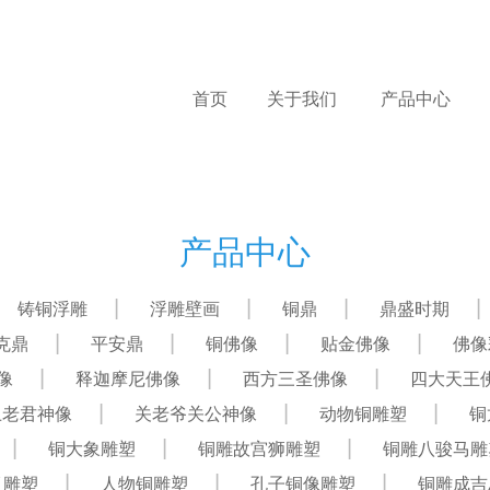
首页
关于我们
产品中心
产品中心
铸铜浮雕
浮雕壁画
铜鼎
鼎盛时期
克鼎
平安鼎
铜佛像
贴金佛像
佛像
像
释迦摩尼佛像
西方三圣佛像
四大天王
上老君神像
关老爷关公神像
动物铜雕塑
铜
铜大象雕塑
铜雕故宫狮雕塑
铜雕八骏马雕
肖雕塑
人物铜雕塑
孔子铜像雕塑
铜雕成吉