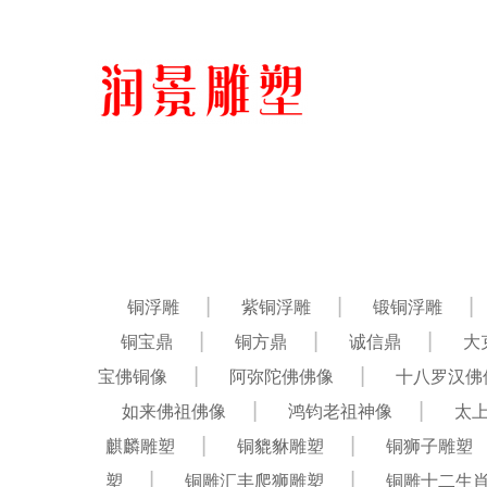
铜浮雕
紫铜浮雕
锻铜浮雕
铜宝鼎
铜方鼎
诚信鼎
大
宝佛铜像
阿弥陀佛佛像
十八罗汉佛
如来佛祖佛像
鸿钧老祖神像
太
麒麟雕塑
铜貔貅雕塑
铜狮子雕塑
塑
铜雕汇丰爬狮雕塑
铜雕十二生