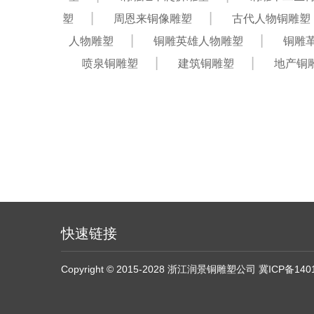
塑
周恩来铜像雕塑
古代人物铜雕塑
人物雕塑
铜雕英雄人物雕塑
铜雕
喷泉铜雕塑
建筑铜雕塑
地产铜
快速链接
Copyright © 2015-2028 浙江润景铜雕塑公司
冀ICP备140