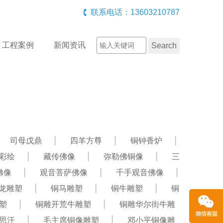
联系电话：13603210787
工程案例
新闻资讯
司母戊鼎
四羊方尊
铜钟香炉
彩绘
藏传佛像
弥勒佛铜像
三
佛像
观音菩萨佛像
千手观音佛像
龙雕塑
铜马雕塑
铜牛雕塑
铜
塑
铜雕开荒牛雕塑
铜雕华尔街牛雕
思汗
毛主席铜像雕塑
邓小平铜像雕