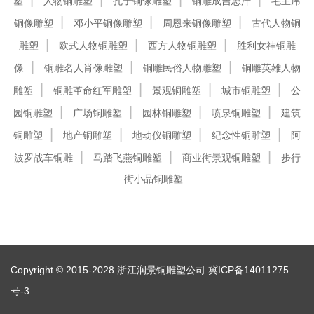
塑
人物铜雕塑
孔子铜像雕塑
铜雕成吉思汗
毛主席
铜像雕塑
邓小平铜像雕塑
周恩来铜像雕塑
古代人物铜
雕塑
欧式人物铜雕塑
西方人物铜雕塑
胜利女神铜雕
像
铜雕名人肖像雕塑
铜雕民俗人物雕塑
铜雕英雄人物
雕塑
铜雕革命红军雕塑
景观铜雕塑
城市铜雕塑
公
园铜雕塑
广场铜雕塑
园林铜雕塑
喷泉铜雕塑
建筑
铜雕塑
地产铜雕塑
地动仪铜雕塑
纪念性铜雕塑
阿
波罗战车铜雕
马踏飞燕铜雕塑
商业街景观铜雕塑
步行
街小品铜雕塑
Copyright © 2015-2028 浙江润景铜雕塑公司
冀ICP备14011275
号-3