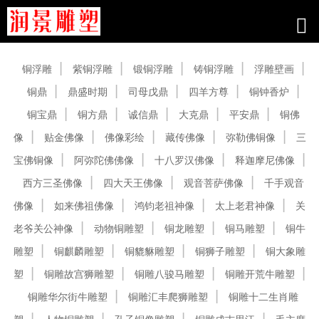
产品中心
铜浮雕
紫铜浮雕
锻铜浮雕
铸铜浮雕
浮雕壁画
铜鼎
鼎盛时期
司母戊鼎
四羊方尊
铜钟香炉
铜宝鼎
铜方鼎
诚信鼎
大克鼎
平安鼎
铜佛
像
贴金佛像
佛像彩绘
藏传佛像
弥勒佛铜像
三
宝佛铜像
阿弥陀佛佛像
十八罗汉佛像
释迦摩尼佛像
西方三圣佛像
四大天王佛像
观音菩萨佛像
千手观音
佛像
如来佛祖佛像
鸿钧老祖神像
太上老君神像
关
老爷关公神像
动物铜雕塑
铜龙雕塑
铜马雕塑
铜牛
雕塑
铜麒麟雕塑
铜貔貅雕塑
铜狮子雕塑
铜大象雕
塑
铜雕故宫狮雕塑
铜雕八骏马雕塑
铜雕开荒牛雕塑
铜雕华尔街牛雕塑
铜雕汇丰爬狮雕塑
铜雕十二生肖雕