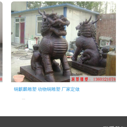
铜麒麟雕塑 动物铜雕塑 厂家定做
...